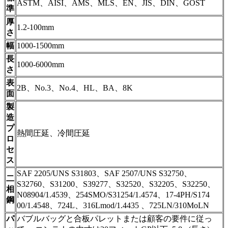
ASTM、AISI、AMS、MLS、EN、JIS、DIN、GOST
準
厚
1.2-100mm
さ
幅
1000-1500mm
長
1000-6000mm
さ
表
2B、No.3、No.4、HL、BA、8K
面
製
造
プ
熱間圧延、冷間圧延
ロ
セ
ス
SAF 2205/UNS S31803、SAF 2507/UNS S32750、
二
S32760、S31200、S39277、S32520、S32205、S32250、
相
N08904/1.4539、254SMO/S31254/1.4574、17-4PH/S174
鋼
00/1.4548、724L、316Lmod/1.4435 、725LN/310MoLN
パ
バブルバッグと合板パレットまたは顧客の要件に従っ