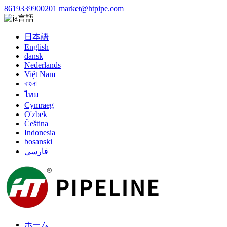
8619339900201
market@htpipe.com
言語
日本語
English
dansk
Nederlands
Việt Nam
বাংলা
ไทย
Cymraeg
O'zbek
Čeština
Indonesia
bosanski
فارسی
ホーム