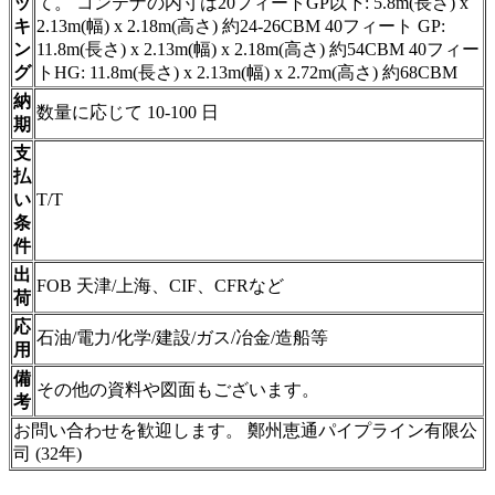
ッ
て。 コンテナの内寸は20フィートGP以下: 5.8m(長さ) x
キ
2.13m(幅) x 2.18m(高さ) 約24-26CBM 40フィート GP:
ン
11.8m(長さ) x 2.13m(幅) x 2.18m(高さ) 約54CBM 40フィー
グ
トHG: 11.8m(長さ) x 2.13m(幅) x 2.72m(高さ) 約68CBM
納
数量に応じて 10-100 日
期
支
払
い
T/T
条
件
出
FOB 天津/上海、CIF、CFRなど
荷
応
石油/電力/化学/建設/ガス/冶金/造船等
用
備
その他の資料や図面もございます。
考
お問い合わせを歓迎します。 鄭州恵通パイプライン有限公
司 (32年)